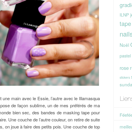
gradi
j
ILNP
tape
nail
Noël
pastel
rose
stickers
sunday
Lien
it une main avec le Essie, l’autre avec le Illamasqua
 pose de façon sublime, un de mes préférés de ma
le monde bien sec, des bandes de masking tape pour
Féefée
aire. Une couche de l’autre couleur, on retire de suite
s, on joue à faire des petits pois. Une couche de top
meille