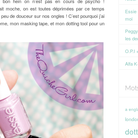
is bon hein on n’est pas en cours de psycho !
l fait moche, on est toutes déprimées par ce temps
Essie
 peu de douceur sur nos ongles ! C’est pourquoi j’ai
moi
rème, mon masking tape, et mon dotting tool pour un
Peggy 
les de
O.P.I 
Alfa K
Mot
a engl
londo
dott