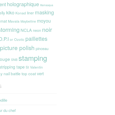
holographique
ent
Illamasqua
masking
kiko
elly
liner
Konad
moyou
mat
Mavala
Maybelline
noir
storming
NCLA
neon
paillettes
O.P.I
or
Ozotic
picture polish
pinceau
stamping
rouge
SNB
stripping tape
St Valentin
vert
 nail battle
top coat
s
dille
ur du chef