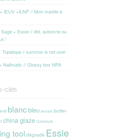
 + IEUV +ILNP // Mon marble à
Sage + Essie // été, automne ou
ux !
+ Topatopa // summer is not over
+ Nailmatic // Glossy box NPA
s-clés
blanc
bleu
butter
and
bourjois
china glaze
n
Concours
Essie
ing tool
dégradé