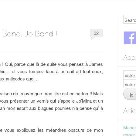
Searc
/ Bond, Jo Bond !
32
Abo
on ! Oui, parce que là de suite vous pensez à James
chic… et vous tombez face à un nail art tout doux,
aux antipodes quoi…
raison de trouver que mon titre est en carton !! Mais
vous présenter un vernis qui s’appelle Jo’Mina et un
h mon esprit aux blagues pourries n’a pensé qu’ à
Arti
Macaro
que vous expliquez les méandres obscurs de mon
retour