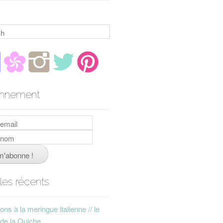
h
nnement
cles récents
ns à la meringue italienne // le
 de la Quiche