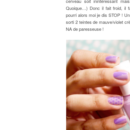
cerveau soit inintéressant ma
Quoique…) Donc il fait froid, i
pourri alors moi je dis STOP ! Un
sorti 2 teintes de mauve/violet c
NA de paresseuse !