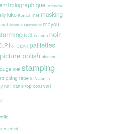
holographique
ent
Illamasqua
masking
kiko
elly
liner
Konad
moyou
mat
Mavala
Maybelline
noir
storming
NCLA
neon
paillettes
O.P.I
or
Ozotic
picture polish
pinceau
stamping
rouge
SNB
stripping tape
St Valentin
vert
 nail battle
top coat
s
dille
ur du chef