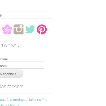
h
nnement
cles récents
ns à la meringue italienne // le
 de la Quiche