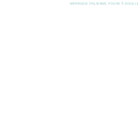
MERINGUE ITALIENNE
,
POCHE À DOUILL
Post navigation