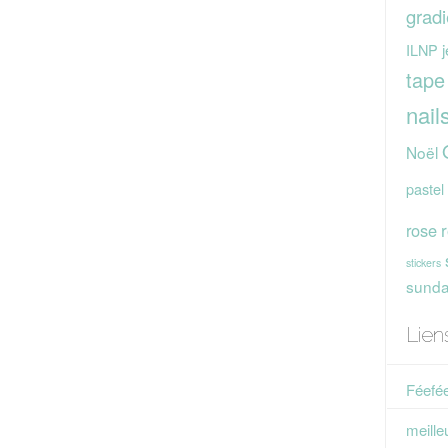
gradi
j
ILNP
tape
nail
Noël
pastel
rose
stickers
sunday
Lien
Féefée
meille