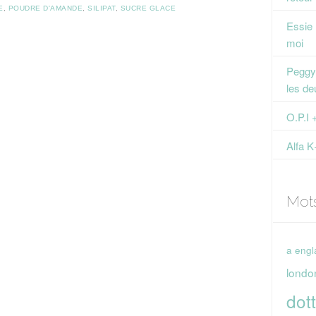
E
,
POUDRE D'AMANDE
,
SILIPAT
,
SUCRE GLACE
Essie
moi
Peggy 
les de
O.P.I 
Alfa K
Mot
a engl
londo
dott