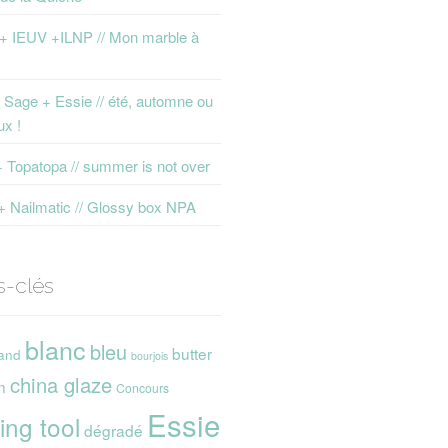
 + IEUV +ILNP // Mon marble à
Sage + Essie // été, automne ou
ux !
+ Topatopa // summer is not over
+ Nailmatic // Glossy box NPA
s-clés
blanc
bleu
butter
and
bourjois
china glaze
n
Concours
Essie
ing tool
dégradé