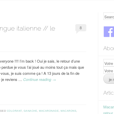
Searc
gue italienne // le
8
Abo
veryone !!!! I’m back ! Oui je sais, le retour d’une
 perdue je vous l’ai joué au moins tout ça mais que
-vous, je suis comme ça ! A 13 jours de la fin de
e je reviens …
Continue reading
→
Arti
Macaro
GGED
COLORANT
,
GANACHE
,
MACARONAGE
,
MACARONS
,
retour