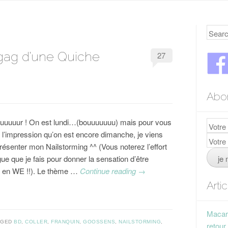
Searc
 gag d’une Quiche
27
Abo
uuuuur ! On est lundi…(bouuuuuuu) mais pour vous
 l’impression qu’on est encore dimanche, je viens
résenter mon Nailstorming ^^ (Vous noterez l’effort
ue que je fais pour donner la sensation d’être
 en WE !!). Le thème …
Continue reading
→
Arti
Macaro
GGED
BD
,
COLLER
,
FRANQUIN
,
GOOSSENS
,
NAILSTORMING
,
retour