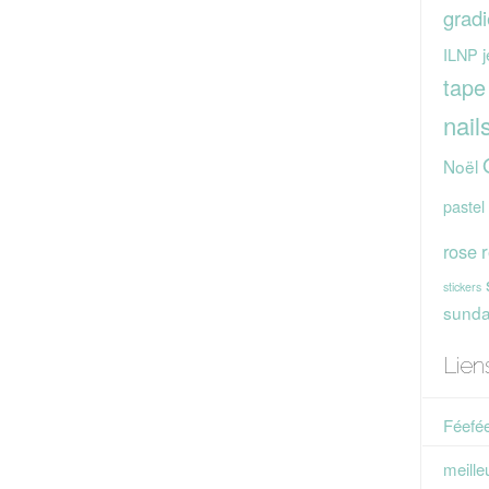
gradi
j
ILNP
tape
nail
Noël
pastel
rose
stickers
sunday
Lien
Féefée
meille