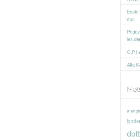
Essie
moi
Peggy 
les de
O.P.I 
Alfa K
Mot
a engl
londo
dott