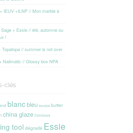
 + IEUV +ILNP // Mon marble à
Sage + Essie // été, automne ou
ux !
+ Topatopa // summer is not over
+ Nailmatic // Glossy box NPA
s-clés
blanc
bleu
butter
and
bourjois
china glaze
n
Concours
Essie
ing tool
dégradé