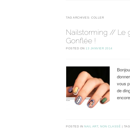
TAG ARCHIVES:
COLLER
Nailstorming // Le
Gonflée !
POSTED ON
13 JANVIER 2014
Bonjou
donner
vous p
de ding
encore
POSTED IN
NAIL ART
,
NON CLASSÉ
TA