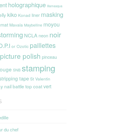
holographique
ent
Illamasqua
masking
kiko
elly
liner
Konad
moyou
mat
Mavala
Maybelline
noir
storming
NCLA
neon
paillettes
O.P.I
or
Ozotic
picture polish
pinceau
stamping
rouge
SNB
stripping tape
St Valentin
vert
 nail battle
top coat
s
dille
ur du chef