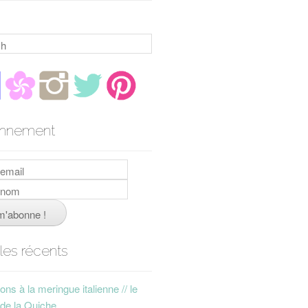
h
nnement
cles récents
ns à la meringue italienne // le
 de la Quiche