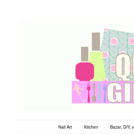
QuicheGirl
Main menu
Skip to content
Nail Art
Kitchen
Bazar, DIY, 