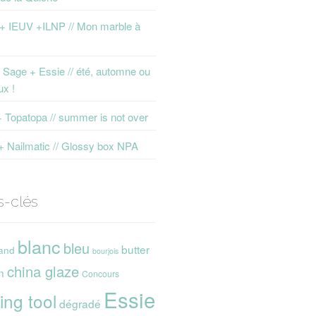
 + IEUV +ILNP // Mon marble à
Sage + Essie // été, automne ou
ux !
+ Topatopa // summer is not over
+ Nailmatic // Glossy box NPA
s-clés
blanc
bleu
butter
and
bourjois
china glaze
n
Concours
Essie
ing tool
dégradé