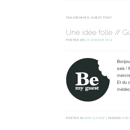
TAG ARCHIVES:
GUEST POST
Une idée folle // G
POSTED ON
20 JANVIER 2014
Bonjou
sais !
mercre
Et du 
médec
POSTED IN
NON CLASSÉ
TAGGED
GUE