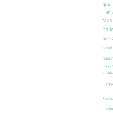
gradi
j
ILNP
tape
nail
Noël
pastel
rose
stickers
sunday
Lien
Féefée
meille