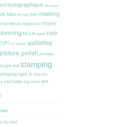
holographique
ent
Illamasqua
masking
kiko
elly
liner
Konad
moyou
mat
Mavala
Maybelline
noir
storming
NCLA
neon
paillettes
O.P.I
or
Ozotic
picture polish
pinceau
stamping
rouge
SNB
stripping tape
St Valentin
vert
 nail battle
top coat
s
dille
ur du chef