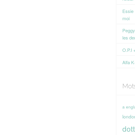
Essie
moi
Peggy 
les de
O.P.I 
Alfa K
Mot
a engl
londo
dott