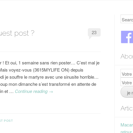
Searc
uest post ?
23
Abo
r ! Et oui, 1 semaine sans rien poster… C’est mal je
 Mais voyez-vous (3615MYLIFE ON) depuis
di je souffre le martyre avec une sinusite horrible…
coup mon dimanche s’est transformé en attente de
in et …
Continue reading
→
Arti
ST POST
Macaro
retour