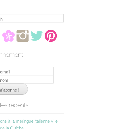
h
nnement
cles récents
ns à la meringue italienne // le
 de la Quiche