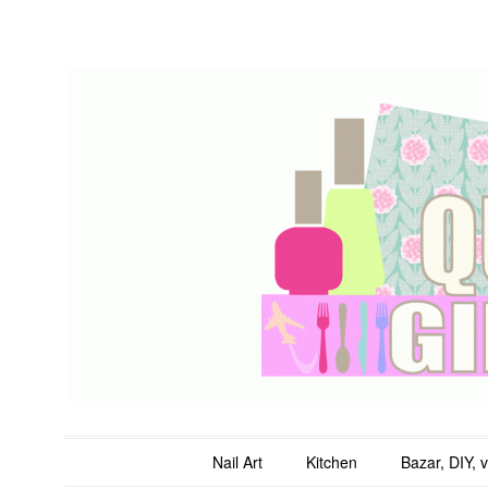
QuicheGirl
Main menu
Skip to content
Nail Art
Kitchen
Bazar, DIY, 