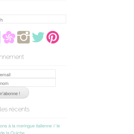
h
nnement
cles récents
ns à la meringue italienne // le
 de la Quiche