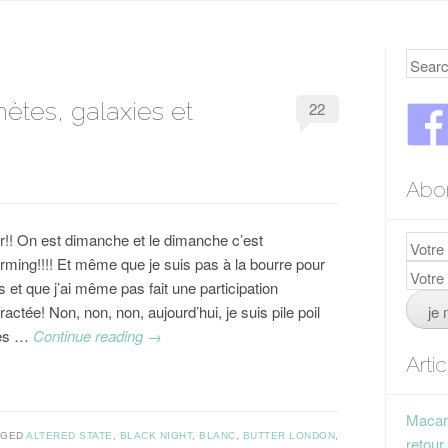
Searc
nètes, galaxies et
22
Abo
r!! On est dimanche et le dimanche c’est
orming!!!! Et même que je suis pas à la bourre pour
s et que j’ai même pas fait une participation
tractée! Non, non, non, aujourd’hui, je suis pile poil
les …
Continue reading
→
Arti
Macaro
GGED
ALTERED STATE
,
BLACK NIGHT
,
BLANC
,
BUTTER LONDON
,
retour