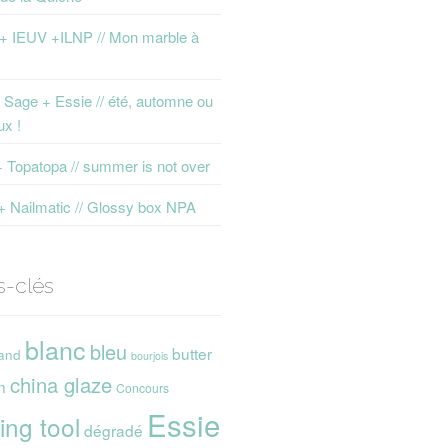
 + IEUV +ILNP // Mon marble à
Sage + Essie // été, automne ou
ux !
+ Topatopa // summer is not over
+ Nailmatic // Glossy box NPA
s-clés
blanc
bleu
butter
and
bourjois
china glaze
n
Concours
Essie
ing tool
dégradé