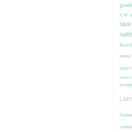
gradi
j
ILNP
tape
nail
Noël
pastel
rose
stickers
sunday
Lien
Féefée
meille