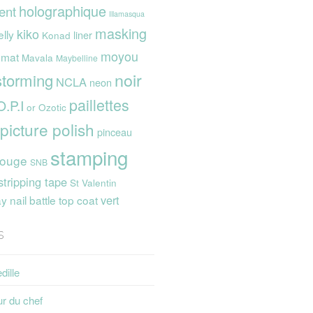
holographique
ent
Illamasqua
masking
kiko
elly
liner
Konad
moyou
mat
Mavala
Maybelline
noir
storming
NCLA
neon
paillettes
O.P.I
or
Ozotic
picture polish
pinceau
stamping
rouge
SNB
stripping tape
St Valentin
vert
 nail battle
top coat
s
dille
ur du chef