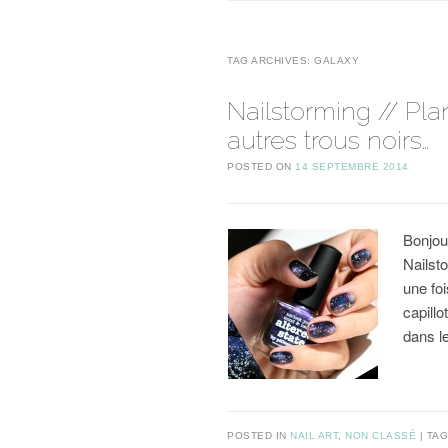
TAG ARCHIVES:
GALAXY
Nailstorming // Pla
autres trous noirs…
POSTED ON
14 SEPTEMBRE 2014
Bonjou
Nailst
une foi
capillo
dans 
POSTED IN
NAIL ART
,
NON CLASSÉ
TA