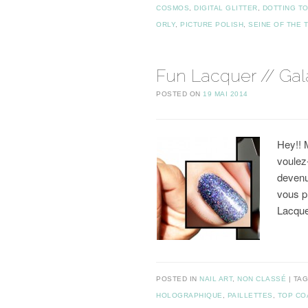
COSMOS
,
DIGITAL GLITTER
,
DOTTING T
ORLY
,
PICTURE POLISH
,
SEINE OF THE 
Fun Lacquer // Gal
POSTED ON
19 MAI 2014
Hey!! 
voulez
devenu
vous 
Lacqu
POSTED IN
NAIL ART
,
NON CLASSÉ
TA
HOLOGRAPHIQUE
,
PAILLETTES
,
TOP CO