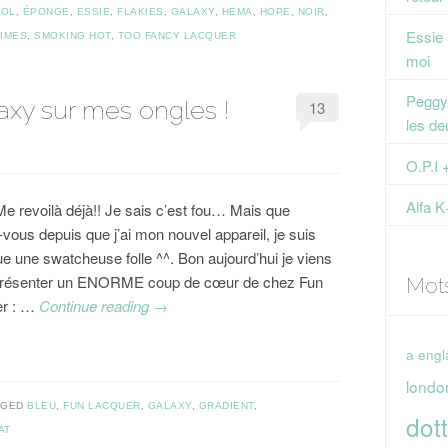
OOL
,
ÉPONGE
,
ESSIE
,
FLAKIES
,
GALAXY
,
HEMA
,
HOPE
,
NOIR
,
Essie
TIMES
,
SMOKING HOT
,
TOO FANCY LACQUER
moi
Peggy 
axy sur mes ongles !
13
les de
O.P.I 
Alfa K
Me revoilà déjà!! Je sais c’est fou… Mais que
-vous depuis que j’ai mon nouvel appareil, je suis
e une swatcheuse folle ^^. Bon aujourd’hui je viens
présenter un ENORME coup de cœur de chez Fun
Mot
er : …
Continue reading
→
a engl
londo
GGED
BLEU
,
FUN LACQUER
,
GALAXY
,
GRADIENT
,
dott
AT