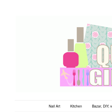
QuicheGirl
Main menu
Skip to content
Nail Art
Kitchen
Bazar, DIY, 