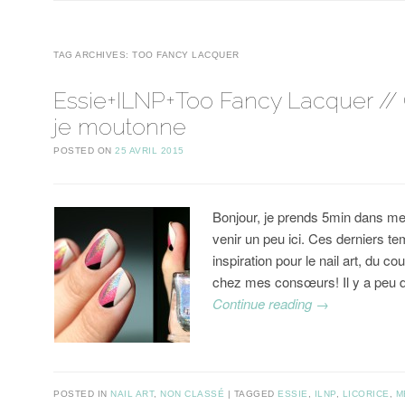
TAG ARCHIVES:
TOO FANCY LACQUER
Essie+ILNP+Too Fancy Lacquer /
je moutonne
POSTED ON
25 AVRIL 2015
Bonjour, je prends 5min dans 
venir un peu ici. Ces derniers t
inspiration pour le nail art, du co
chez mes consœurs! Il y a peu
Continue reading
→
POSTED IN
NAIL ART
,
NON CLASSÉ
TAGGED
ESSIE
,
ILNP
,
LICORICE
,
M