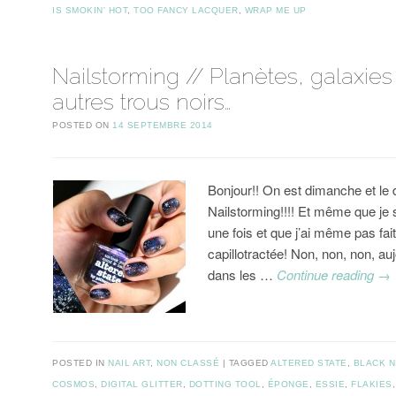
IS SMOKIN' HOT
,
TOO FANCY LACQUER
,
WRAP ME UP
Nailstorming // Planètes, galaxies
autres trous noirs…
POSTED ON
14 SEPTEMBRE 2014
Bonjour!! On est dimanche et le
Nailstorming!!!! Et même que je 
une fois et que j’ai même pas fait
capillotractée! Non, non, non, aujo
dans les …
Continue reading
→
POSTED IN
NAIL ART
,
NON CLASSÉ
TAGGED
ALTERED STATE
,
BLACK N
COSMOS
,
DIGITAL GLITTER
,
DOTTING TOOL
,
ÉPONGE
,
ESSIE
,
FLAKIES