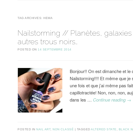
TAG ARCHIVES:
HEMA
Nailstorming // Planètes, galaxies
autres trous noirs…
POSTED ON
14 SEPTEMBRE 2014
Bonjour!! On est dimanche et le
Nailstorming!!!! Et même que je 
une fois et que j’ai même pas fait
capillotractée! Non, non, non, aujo
dans les …
Continue reading
→
POSTED IN
NAIL ART
,
NON CLASSÉ
TAGGED
ALTERED STATE
,
BLACK N