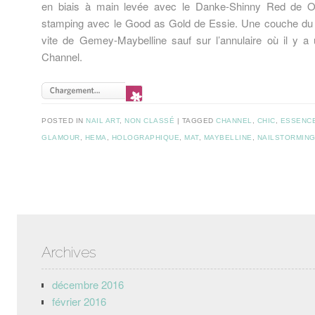
en biais à main levée avec le Danke-Shinny Red de O.
stamping avec le Good as Gold de Essie. Une couche d
vite de Gemey-Maybelline sauf sur l’annulaire où il y 
Channel.
POSTED IN
NAIL ART
,
NON CLASSÉ
TAGGED
CHANNEL
,
CHIC
,
ESSENC
GLAMOUR
,
HEMA
,
HOLOGRAPHIQUE
,
MAT
,
MAYBELLINE
,
NAILSTORMIN
Post navigation
Archives
décembre 2016
février 2016