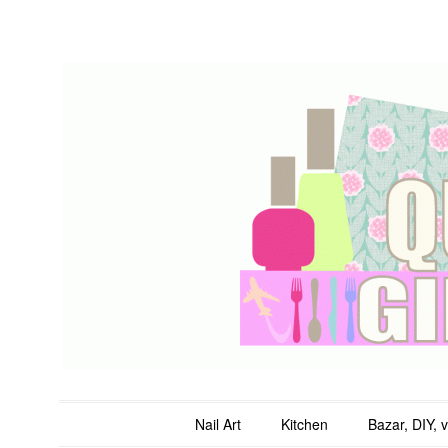
QuicheGirl
Main menu
Skip to content
Nail Art
Kitchen
Bazar, DIY, 