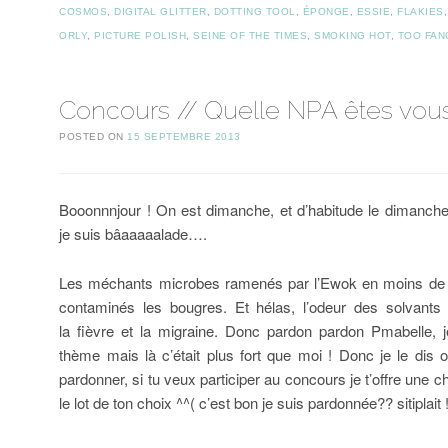
COSMOS
,
DIGITAL GLITTER
,
DOTTING TOOL
,
ÉPONGE
,
ESSIE
,
FLAKIES
ORLY
,
PICTURE POLISH
,
SEINE OF THE TIMES
,
SMOKING HOT
,
TOO FAN
Concours // Quelle NPA êtes vou
POSTED ON
15 SEPTEMBRE 2013
Booonnnjour ! On est dimanche, et d’habitude le dimanch
je suis bâaaaaalade….
Les méchants microbes ramenés par l’Ewok en moins de 
contaminés les bougres. Et hélas, l’odeur des solvants
la fièvre et la migraine. Donc pardon pardon Pmabelle, j
thème mais là c’était plus fort que moi ! Donc je le dis
pardonner, si tu veux participer au concours je t’offre une
le lot de ton choix ^^( c’est bon je suis pardonnée?? sitiplait !!