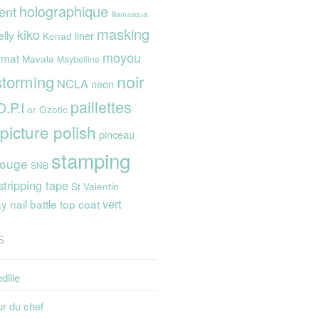
holographique
ent
Illamasqua
masking
kiko
elly
liner
Konad
moyou
mat
Mavala
Maybelline
noir
storming
NCLA
neon
paillettes
O.P.I
or
Ozotic
picture polish
pinceau
stamping
rouge
SNB
stripping tape
St Valentin
vert
 nail battle
top coat
s
dille
ur du chef