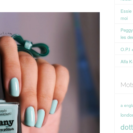
Essie
moi
Peggy 
les de
O.P.I 
Alfa K
Mot
a engl
londo
dott