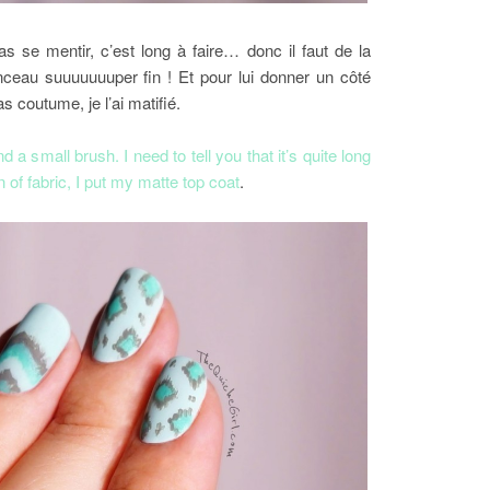
s se mentir, c’est long à faire… donc il faut de la
inceau suuuuuuuper fin ! Et pour lui donner un côté
s coutume, je l’ai matifié.
and a small brush. I need to tell you that it’s quite long
 of fabric, I put my matte top coat
.