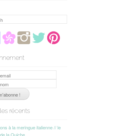
h
nnement
cles récents
ns à la meringue italienne // le
 de la Quiche