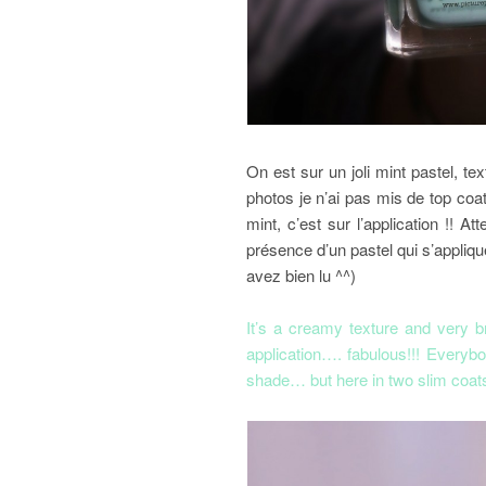
On est sur un joli mint pastel, tex
photos je n’ai pas mis de top coat)
mint, c’est sur l’application !
présence d’un pastel qui s’appliqu
avez bien lu ^^)
It’s a creamy texture and very bri
application…. fabulous!!! Everybo
shade… but here in two slim coats