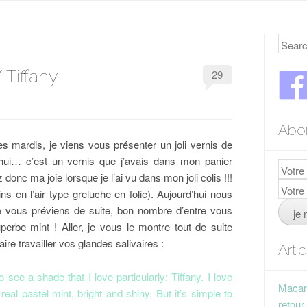
Searc
 Tiffany
29
Abo
s mardis, je viens vous présenter un joli vernis de
’hui… c’est un vernis que j’avais dans mon panier
nc ma joie lorsque je l’ai vu dans mon joli colis !!!
ins en l’air type greluche en folie). Aujourd’hui nous
Je vous préviens de suite, bon nombre d’entre vous
uperbe mint ! Aller, je vous le montre tout de suite
re travailler vos glandes salivaires :
Arti
see a shade that I love particularly: Tiffany. I love
Macaro
real pastel mint, bright and shiny. But it’s simple to
retour