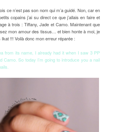
ois ce n’est pas son nom qui m’a guidé. Non, car en
petits copains j’ai su direct ce que j’allais en faire et
énage à trois : Tiffany, Jade et Camo. Maintenant que
issez mon amour des tissus… et bien honte à moi, je
 Ikat !!! Voilà donc mon erreur réparée :
idea from its name, I already had it when I saw 3 PP
nd Camo. So today I’m going to introduce you a nail
nails.