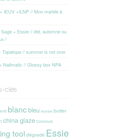
 + IEUV +ILNP // Mon marble à
Sage + Essie // été, automne ou
ux !
+ Topatopa // summer is not over
+ Nailmatic // Glossy box NPA
s-clés
blanc
bleu
butter
and
bourjois
china glaze
n
Concours
Essie
ing tool
dégradé