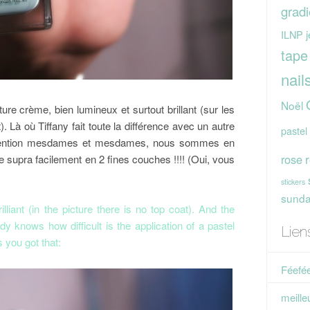
gradi
j
ILNP
tape
nail
Noël
ture crème, bien lumineux et surtout brillant (sur les
. Là où Tiffany fait toute la différence avec un autre
pastel
! Attention mesdames et mesdames, nous sommes en
rose
e supra facilement en 2 fines couches !!!! (Oui, vous
stickers
sunday
lliant (in the picture there is no top coat). And the
dy knows how difficult is the application of a pastel
Lien
 you got that:
Féefée
meille