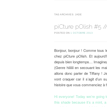
TAG ARCHIVES:
JADE
piCture pOlish #5 //
POSTED ON
1 OCTOBRE 2013
Bonjour, bonjour ! Comme tous le
chez piCture pOlish. Et aujourd
depuis bien longtemps… Imaginez do
(Genre hiiiiiii en secouant les ma
allons donc parler de Tiffany ! 
vont craquer car il s’agit d’un s
histoire que vous commenciez à fai
Hi everyone! Today we’re going to 
this shade because it’s a mint, a 